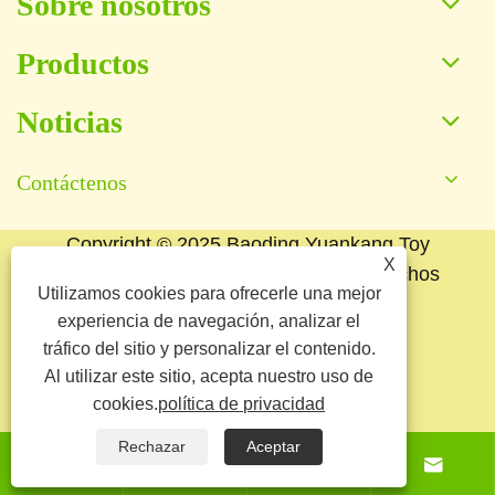
Sobre nosotros
Productos
Noticias
Contáctenos
Copyright © 2025 Baoding Yuankang Toy
X
Manufacturing Co., Ltd. Todos los derechos
Utilizamos cookies para ofrecerle una mejor
reservados.
experiencia de navegación, analizar el
Links
Sitemap
RSS
XML
tráfico del sitio y personalizar el contenido.
Al utilizar este sitio, acepta nuestro uso de
política de privacidad
cookies.
política de privacidad
Rechazar
Aceptar



