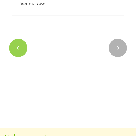


¿Qué hace que los juguetes de peluche
Claw Machine sean irresistibles para
jugadores de todas las edades?
Ver más >>