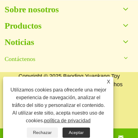
Sobre nosotros
Productos
Noticias
Contáctenos
Copyright © 2025 Baoding Yuankang Toy
X
Manufacturing Co., Ltd. Todos los derechos
Utilizamos cookies para ofrecerle una mejor
reservados.
experiencia de navegación, analizar el
Links
Sitemap
RSS
XML
tráfico del sitio y personalizar el contenido.
Al utilizar este sitio, acepta nuestro uso de
política de privacidad
cookies.
política de privacidad
Rechazar
Aceptar



