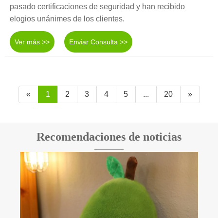
pasado certificaciones de seguridad y han recibido
elogios unánimes de los clientes.
Ver más >>
Enviar Consulta >>
«
1
2
3
4
5
...
20
»
Recomendaciones de noticias