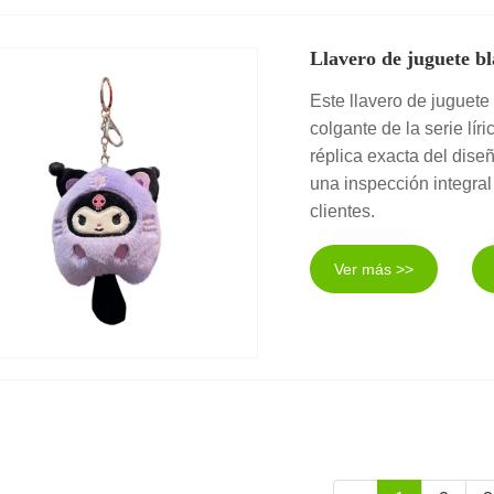
Llavero de juguete b
Este llavero de juguet
colgante de la serie lí
réplica exacta del dise
una inspección integral 
clientes.
Ver más >>