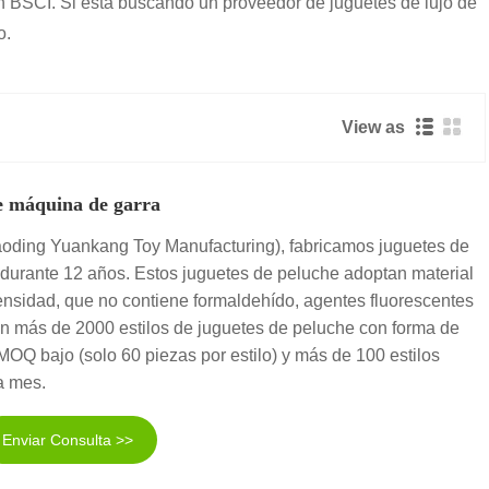
ón BSCI. Si está buscando un proveedor de juguetes de lujo de
o.
View as
e máquina de garra
oding Yuankang Toy Manufacturing), fabricamos juguetes de
urante 12 años. Estos juguetes de peluche adoptan material
densidad, que no contiene formaldehído, agentes fluorescentes
n más de 2000 estilos de juguetes de peluche con forma de
OQ bajo (solo 60 piezas por estilo) y más de 100 estilos
a mes.
Enviar Consulta >>