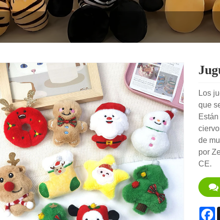
Jug
Los ju
que s
Están 
ciervo
de muc
por Ze
CE.
F