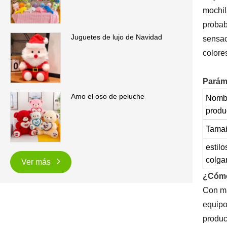
mochil
probab
Juguetes de lujo de Navidad
sensac
colore
Parám
Amo el oso de peluche
Nombr
produ
Tama
estilo
colga
Ver más
¿Cómo
Con má
equipo
produc