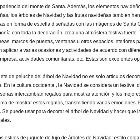
apariencia del monte de Santa. Además, los elementos navideño
ñas, los árboles de Navidad y las frutas navideñas también h
s en forma de estrella diseñadas con las imágenes de Santa Cl
onía con toda la decoración, crea una atmósfera festiva fuerte
eas, marcos de puertas, ventanas u otros espacios interiores pa
 aplicar a varias ocasiones y actividades de acuerdo con difer
empresa, actividades comunitarias, etc. Estas son excelentes op
uete de peluche del árbol de Navidad no es solo artículos decor
s. En la cultura occidental, la Navidad se considera un festival 
rsonas intercambian regalos para mostrar atención y los mejor
rma de mostrar estos regalos, transmitiendo varias emociones. E
 Se puede usar para decorar el árbol de Navidad y hacer que l
ales.
s estilos de juguete de lujo de árboles de Navidad: estilo colga