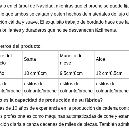
a o en el árbol de Navidad, mientras que el broche se puede fi
le que ambos se caigan y estén hechos de materiales de lujo d
ión cálida y suave. El exquisito trabajo de bordado hace que la
s brillantes y duraderos que no se desvanecen fácilmente.
etros del producto
e del
Muñeco de
Santa
Alce
cto
nieve
ño
10 cm*8cm
9.5cm*8cm
12 cm*8.5cm
s de
estilos de
estilos de
estilos de
nte/broche
colgante/broche
colgante/broche
colgante/broche
 es la capacidad de producción de su fábrica?
s de 10 años de experiencia en la producción de cadena comple
s profesionales como máquinas automatizadas de corte y estamp
ción diaria alcanza decenas de miles de piezas. También admit