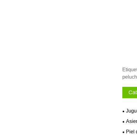
Etique
peluch
Cat
Jugu
Asie
Piel