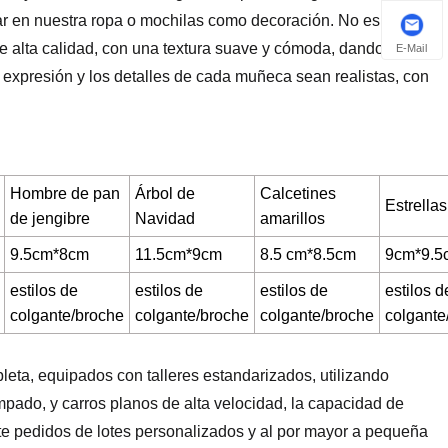
jar en nuestra ropa o mochilas como decoración. No es
e alta calidad, con una textura suave y cómoda, dando una
E-Mail
 expresión y los detalles de cada muñeca sean realistas, con
Hombre de pan
Árbol de
Calcetines
Estrellas
de jengibre
Navidad
amarillos
9.5cm*8cm
11.5cm*9cm
8.5 cm*8.5cm
9cm*9.5
estilos de
estilos de
estilos de
estilos d
colgante/broche
colgante/broche
colgante/broche
colgante
ta, equipados con talleres estandarizados, utilizando
ado, y carros planos de alta velocidad, la capacidad de
e pedidos de lotes personalizados y al por mayor a pequeña