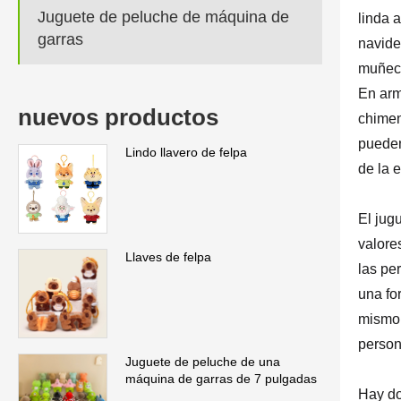
Juguete de peluche de máquina de
linda 
garras
navide
muñeca
En arm
nuevos productos
chimen
pueden
Lindo llavero de felpa
de la 
El jug
valore
Llaves de felpa
las pe
una fo
mismo.
person
Juguete de peluche de una
máquina de garras de 7 pulgadas
Hay do