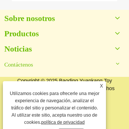
Sobre nosotros
Productos
Noticias
Contáctenos
Copyright © 2025 Baoding Yuankang Toy
X
Manufacturing Co., Ltd. Todos los derechos
Utilizamos cookies para ofrecerle una mejor
reservados.
experiencia de navegación, analizar el
Links
Sitemap
RSS
XML
tráfico del sitio y personalizar el contenido.
Al utilizar este sitio, acepta nuestro uso de
política de privacidad
cookies.
política de privacidad