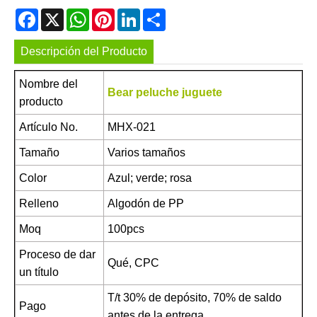
Facebook
X
WhatsApp
Pinterest
LinkedIn
Share
Descripción del Producto
Nombre del
Bear peluche juguete
producto
Artículo No.
MHX-021
Tamaño
Varios tamaños
Color
Azul; verde; rosa
Relleno
Algodón de PP
Moq
100pcs
Proceso de dar
Qué, CPC
un título
T/t 30% de depósito, 70% de saldo
Pago
antes de la entrega