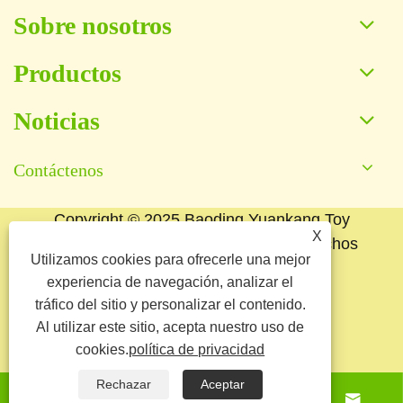
Sobre nosotros
Productos
Noticias
Contáctenos
Copyright © 2025 Baoding Yuankang Toy
X
Manufacturing Co., Ltd. Todos los derechos
Utilizamos cookies para ofrecerle una mejor
reservados.
experiencia de navegación, analizar el
Links
Sitemap
RSS
XML
tráfico del sitio y personalizar el contenido.
Al utilizar este sitio, acepta nuestro uso de
política de privacidad
cookies.
política de privacidad
Rechazar
Aceptar



